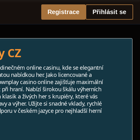
Registrace
Přihlásit se
y CZ
jedinečném online casinu, kde se elegantní
tou nabídkou her. Jako licencované a
wnplay casino online zajišťuje maximální
při hraní. Nabízí širokou škálu výherních
lasik a živých her s krupiéry, které vás
y a výher. Užijte si snadné vklady, rychlé
poru v českém jazyce pro nejhladší herní