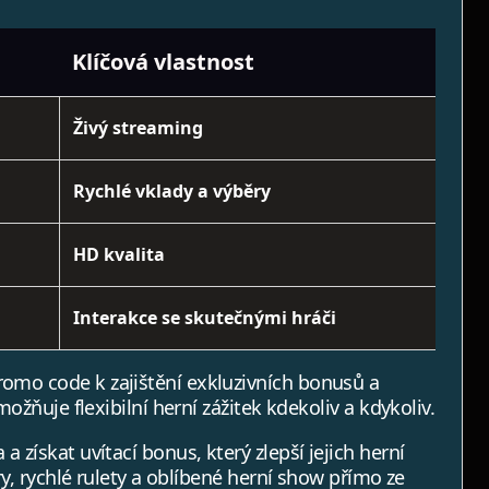
Klíčová vlastnost
Živý streaming
Rychlé vklady a výběry
HD kvalita
Interakce se skutečnými hráči
omo code k zajištění exkluzivních bonusů a
ožňuje flexibilní herní zážitek kdekoliv a kdykoliv.
získat uvítací bonus, který zlepší jejich herní
y, rychlé rulety a oblíbené herní show přímo ze