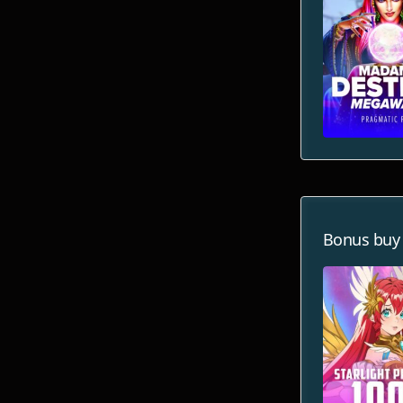
Bonus buy