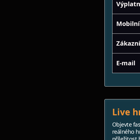
Výplatn
Mobilní
Zákazni
E-mail
Live h
Objevte fas
reálného hr
příležitost