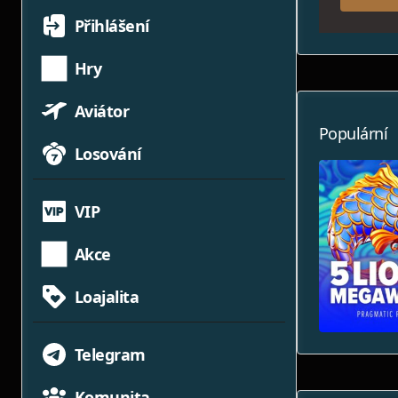
Přihlášení
Hry
Aviátor
Populární
Losování
VIP
Akce
Loajalita
Telegram
Komunita