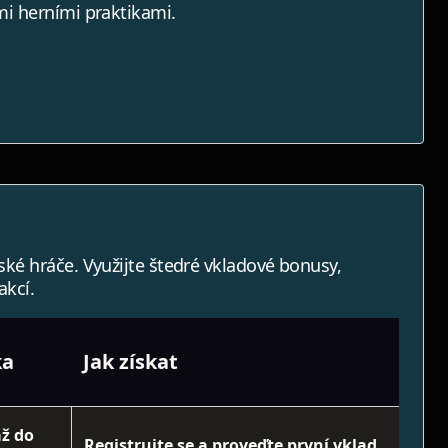
mi herními praktikami.
ké hráče. Využijte štedré vkladové bonusy,
akcí.
ka
Jak získat
ž do
Registrujte se a proveďte první vklad.