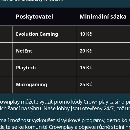
Poskytovatel
Minimální sázka
Evolution Gaming
10 Kč
k
NetEnt
20 Kč
Playtech
15 Kč
Microgaming
25 Kč
rownplay můžete využít promo kódy Crownplay casino pr
ich šancí na výhru. Naše lobby jsou otevřeny 24/7, což um
mají možnost vyzkoušet si výukové programy, demo kola a 
idejte se ke komunitě Crownplay a objevte různé stolní hr